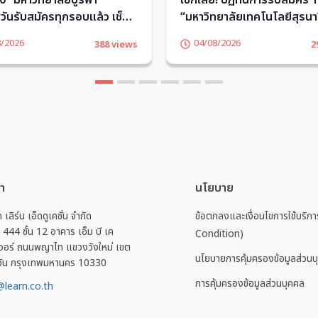
 “มหาวิทยาลัยบูรพา”
เช็กเลย! ปฏิทินการรับสมัคร
ันรับสมัครทุกรอบแล้ว เช็ก
“มหาวิทยาลัยเทคโนโลยีสุรนาร
TCASter
TCASter
8/2026
04/08/2026
388 views
2
1
2
3
4
5
6
รา
นโยบาย
ท เลิร์น เอ็ดดูเคชั่น จำกัด
ข้อตกลงและเงื่อนไขการใช้บริ
่ 444 ชั้น 12 อาคาร เอ็ม บี เค
Condition)
วอร์ ถนนพญาไท แขวงวังใหม่ เขต
นโยบายการคุ้มครองข้อมูลส่วนบ
วัน กรุงเทพมหานคร 10330
การคุ้มครองข้อมูลส่วนบุคคล
learn.co.th