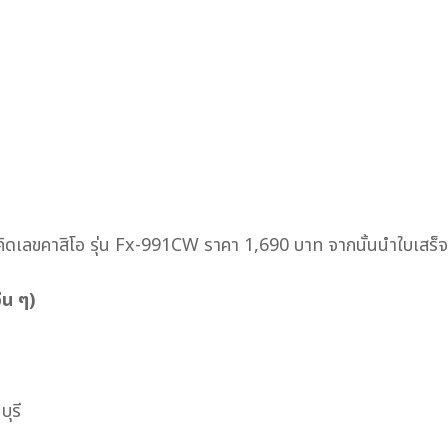
งคิดเลขคาสิโอ รุ่น Fx-991CW ราคา 1,690 บาท จากนั้นนำใบเสร็
่น ๆ)
ุรี