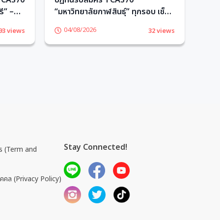
 TCAS70
ปฏิทินรับสมัคร TCAS70
ความ
ี” –
“มหาวิทยาลัยกาฬสินธุ์” ทุกรอบ เช็ก
อักษ
เลย! – TCASter
04/08/2026
0
93 views
32 views
Stay Connected!
การ (Term and
ุคคล (Privacy Policy)