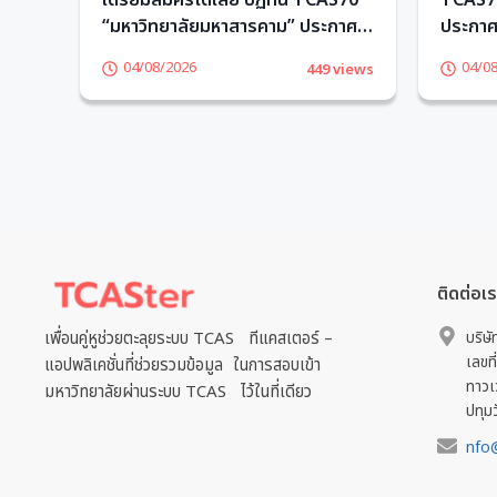
ียน
เตรียมสมัครได้เลย ปฏิทิน TCAS70
TCAS70
“มหาวิทยาลัยมหาสารคาม” ประกาศ
ประกาศว
วันรับสมัครแล้ว! – TCASter
เลย – 
04/08/2026
04/0
views
449 views
ติดต่อเ
เพื่อนคู่หูช่วยตะลุยระบบ TCAS ทีแคสเตอร์ –
บริษั
เลขที
แอปพลิเคชั่นที่ช่วยรวมข้อมูล ในการสอบเข้า
ทาวเ
มหาวิทยาลัยผ่านระบบ TCAS ไว้ในที่เดียว
ปทุม
nfo@