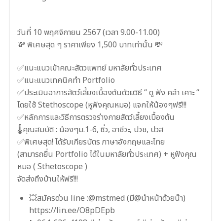
วันที่ 10 พฤศจิกายน 2567 (เวลา 9.00-11.00)
💸 พิเศษสุด ๆ ราคาเพียง 1,500 บาทเท่านั้น 💸
✅แนะแนวเข้าคณะสัตวแพทย์ มหาลัยทั่วประเทศ
✅แนะแนวเทคนิคทำ Portfolio
✅ประเมินอาการสัตว์เลี้ยงเบื้องต้นด้วยวิธี “ ดู ฟัง คลำ เคาะ “
โดยใช้ Stethoscope (หูฟังคุณหมอ) แจกให้น้องๆฟรี!!!
✅หลักการและวิธีการตรวจร่างกายสัตว์เลี้ยงเบื้องต้น
🌡คุณสมบัติ : น้องๆม.1-6, ซิ่ว, อาชีวะ, ปวช, ปวส
✅พิเศษสุด! ได้รับเกียรบัตร ภาษาอังกฤษและไทย
(สามารถยื่น Portfolio ได้ในมหาลัยทั่วประเทศ) + หูฟังคุณ
หมอ ( Sthetoscope )
จัดส่งถึงบ้านให้ฟรี!!!
💥สมัครด่วน line :@mstmed (มี@นำหน้าด้วยน๊า)
https://lin.ee/O8pDEpb