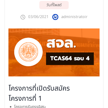
วันที่โพสต์
03/06/2021
administratoir
โครงการที่เปิดรับสมัคร
โครงการที่ 1
โครงการรับตรงอิสระ