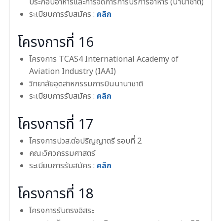
ประกอบอาหารและการจัดการการบริการอาหาร (นานาชาติ)
ระเบียบการรับสมัคร :
คลิก
โครงการที่ 16
โครงการ TCAS4 International Academy of
Aviation Industry (IAAI)
วิทยาลัยอุตสาหกรรมการบินนานาชาติ
ระเบียบการรับสมัคร :
คลิก
โครงการที่ 17
โครงการปวส.ต่อปริญญาตรี รอบที่ 2
คณะวิศวกรรมศาสตร์
ระเบียบการรับสมัคร :
คลิก
โครงการที่ 18
โครงการรับตรงอิสระ