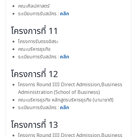
คณะศิลปศาสตร์
ระเบียบการรับสมัคร :
คลิก
โครงการที่ 11
โครงการรับตรงอิสระ
คณะบริหารธุรกิจ
ระเบียบการรับสมัคร :
คลิก
โครงการที่ 12
โครงการ Round IIII Direct Admission,Business
Administration (School of Business)
คณะบริหารธุรกิจ หลักสูตรบริหารธุรกิจ (นานาชาติ)
ระเบียบการรับสมัคร :
คลิก
โครงการที่ 13
โครงการ Round IIII Direct Admission,Business