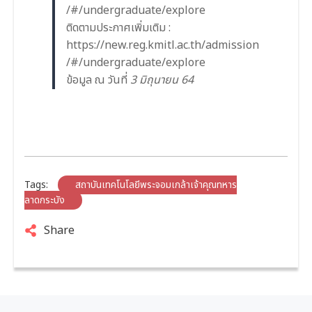
/#/undergraduate/explore
ติดตามประกาศเพิ่มเติม :
https://new.reg.kmitl.ac.th/admission
/#/undergraduate/explore
ข้อมูล ณ วันที่
3 มิถุนายน 64
Tags:
สถาบันเทคโนโลยีพระจอมเกล้าเจ้าคุณทหาร
ลาดกระบัง
Share