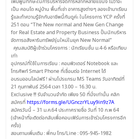
เพิ่มพูนทักษะในการบริหารจัดการหลากหลายแขนง ไม่ว่าจะ
เป็น คอนโด หมู่บ้าน พื้นที่เช่า อาคารสูงต่างๆ ลองเข้ามาเรียน
รู้และทำความรู้จักกับอาชีพนี้กันดูค่ะ ในโครงการ YCP ครั้งที่
251 ตอน “The New normal and New Gen Change
for Real Estate and Property Business ปั้นนักบริหาร
จัดการอสังหาริมทรัพย์รุ่นใหม่ในยุค New Normal”
‍ ‍ คุณสมบัติผู้เข้าร่วมโครงการ : นักเรียนชั้น ม.4-6 หรือเทียบ
เท่า
อุปกรณ์ที่ใช้ในการเรียน : คอมพิวเตอร์ Notebook และ
โทรศัพท์ Smart Phone ที่เชื่อมต่อ Internet ได้
อบรมออนไลน์ฟรี ! ผ่านโปรแกรม MS Teams วันอาทิตย์ที่
21 กุมภาพันธ์ 2564 เวลา 13.00 – 16.30 น.
Exclusive !!! รับจำนวนจำกัด เพียง 50 ที่นั่งเท่านั้น คลิก
สมัครที่
https://forms.gle/UGnczrYLuy9in9z7A
สมัครวันนี้ – 31 ม.ค.64 ประกาศรายชื่อ วันที่ 10 ก.พ 64
(เจ้าหน้าที่จะติดต่อกลับเพื่อคอนเฟิร์มการเข้าร่วมโครงการอีก
ครั้ง)
สอบถามเพิ่มเติม : พี่กบ โทร/Line : 095-945-1982