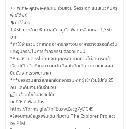
++ พิเศษ คุณพ่อ-คุณแม่ ร่วมแจม Session แนะแนวกับครู
พี่เอได้ฟรี
💲ค่าใช้จ่าย
1,450 บาท/คน พิเศษสมัครคู่กับเพื่อนเหลือคนละ 1,350
บาท
*ค่าใช้จ่ายรวม วิทยากร อาหารกลางวัน อาหารว่างตลอดทั้งวัน
และอุปกรณ์ในการทำกิจกรรมตลอดแคมป์
**ขอสงวนสิทธิ์ไม่คืนเงินทุกกรณี หากท่านไม่สามารถเข้า
เรียนได้ในวันดังกล่าว ยกเว้นมีผลโควิดเป็นบวก (แสดงผล
ยืนยันจากโรงพยาบาล)
***ขอสงวนสิทธิ์ยกเลิกจัดกิจกรรมหากผู้เข้าร่วมไม่ถึง 25
คน และคืนเงินเต็มจำนวน
📨สนใจมาไขข้อสงสัยได้ที่
กดที่ลิงก์เพื่อสมัคร
https://forms.gle/7pFEuxwZacg7yDC49
📲สอบถามข้อมูลเพิ่มเติม ทีมงาน The Explorer Project
by PIM