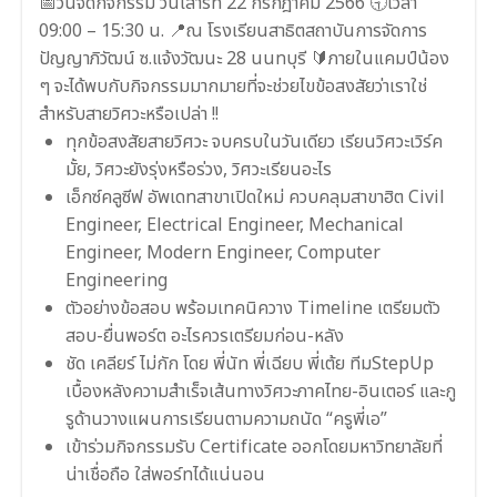
📅วันจัดกิจกรรม วันเสาร์ที่ 22 กรกฎาคม 2566 🕤เวลา
09:00 – 15:30 น. 📍ณ โรงเรียนสาธิตสถาบันการจัดการ
ปัญญาภิวัฒน์ ซ.แจ้งวัฒนะ 28 นนทบุรี 🔰ภายในแคมป์น้อง
ๆ จะได้พบกับกิจกรรมมากมายที่จะช่วยไขข้อสงสัยว่าเราใช่
สำหรับสายวิศวะหรือเปล่า !!
ทุกข้อสงสัยสายวิศวะ จบครบในวันเดียว เรียนวิศวะเวิร์ค
มั้ย, วิศวะยังรุ่งหรือร่วง, วิศวะเรียนอะไร
เอ็กซ์คลูซีฟ อัพเดทสาขาเปิดใหม่ ควบคลุมสาขาฮิต Civil
Engineer, Electrical Engineer, Mechanical
Engineer, Modern Engineer, Computer
Engineering
ตัวอย่างข้อสอบ พร้อมเทคนิควาง Timeline เตรียมตัว
สอบ-ยื่นพอร์ต อะไรควรเตรียมก่อน-หลัง
ชัด เคลียร์ ไม่กัก โดย พี่นัท พี่เฉียบ พี่เต้ย ทีมStepUp
เบื้องหลังความสำเร็จเส้นทางวิศวะภาคไทย-อินเตอร์ และกู
รูด้านวางแผนการเรียนตามความถนัด “ครูพี่เอ”
เข้าร่วมกิจกรรมรับ Certificate ออกโดยมหาวิทยาลัยที่
น่าเชื่อถือ ใส่พอร์ทได้แน่นอน