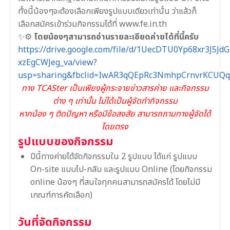
ทั้งนี้น้องๆจะต้องเลือกเพียงรูปแบบเดียวเท่านั้น ว่าแล้วก็
เลือกสมัครเข้าร่วมกิจกรรมได้ที่ www.fe.in.th
✨⚙
โดยน้องๆสามารถอ่านรายละเอียดค่ายได้ที่นี้ครับ
https://drive.google.com/file/d/1UecDTU0Yp68xr3J5JdG
xzEgCWJeg_va/view?
usp=sharing&fbclid=IwAR3qQEpRc3NmhpCrnvrKCU
ทาง TCASter เป็นเพียงผู้กระจายข่าวสารค่าย และกิจกรรม
ต่าง ๆ เท่านั้น ไม่ได้เป็นผู้จัดทำกิจกรรม
หากน้อง ๆ ติดปัญหา หรือมีข้อสงสัย สามารถถามทางผู้จัดได้
โดยตรง
รูปแบบของกิจกรรม
ปีนี้ทางค่ายได้จัดกิจกรรมใน 2 รูปแบบ ได้แก่ รูปแบบ
On-site แบบไป-กลับ และรูปแบบ Online (โดยกิจกรรม
online น้องๆ ที่สนใจทุกคนสามารถสมัครได้ โดยไม่มี
เกณฑ์การคัดเลือก)
วันที่จัดกิจกรรม