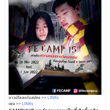
ดาวน์โหลดใบสมัคร >>
LINKs
เพจ >>
LINKs