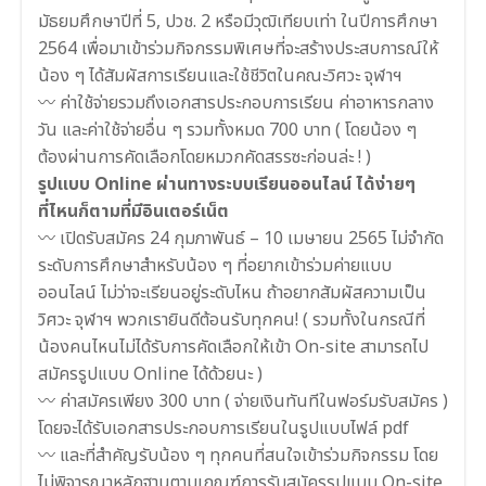
มัธยมศึกษาปีที่ 5, ปวช. 2 หรือมีวุฒิเทียบเท่า ในปีการศึกษา
2564 เพื่อมาเข้าร่วมกิจกรรมพิเศษที่จะสร้างประสบการณ์ให้
น้อง ๆ ได้สัมผัสการเรียนและใช้ชีวิตในคณะวิศวะ จุฬาฯ
〰 ค่าใช้จ่ายรวมถึงเอกสารประกอบการเรียน ค่าอาหารกลาง
วัน และค่าใช้จ่ายอื่น ๆ รวมทั้งหมด 700 บาท ( โดยน้อง ๆ
ต้องผ่านการคัดเลือกโดยหมวกคัดสรรซะก่อนล่ะ ! )
รูปแบบ Online ผ่านทางระบบเรียนออนไลน์ ได้ง่ายๆ
ที่ไหนก็ตามที่มีอินเตอร์เน็ต
〰 เปิดรับสมัคร 24 กุมภาพันธ์ – 10 เมษายน 2565 ไม่จำกัด
ระดับการศึกษาสำหรับน้อง ๆ ที่อยากเข้าร่วมค่ายแบบ
ออนไลน์ ไม่ว่าจะเรียนอยู่ระดับไหน ถ้าอยากสัมผัสความเป็น
วิศวะ จุฬาฯ พวกเรายินดีต้อนรับทุกคน! ( รวมทั้งในกรณีที่
น้องคนไหนไม่ได้รับการคัดเลือกให้เข้า On-site สามารถไป
สมัครรูปแบบ Online ได้ด้วยนะ )
〰 ค่าสมัครเพียง 300 บาท ( จ่ายเงินทันทีในฟอร์มรับสมัคร )
โดยจะได้รับเอกสารประกอบการเรียนในรูปแบบไฟล์ pdf
〰 และที่สำคัญรับน้อง ๆ ทุกคนที่สนใจเข้าร่วมกิจกรรม โดย
ไม่พิจารณาหลักฐานตามเกณฑ์การรับสมัครรูปแบบ On-site