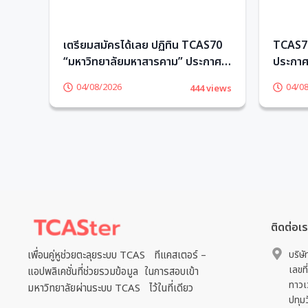
ียน
เตรียมสมัครได้เลย ปฏิทิน TCAS70
TCAS70
“มหาวิทยาลัยมหาสารคาม” ประกาศ
ประกาศว
วันรับสมัครแล้ว! – TCASter
เลย – 
04/08/2026
04/0
views
444 views
ติดต่อเ
เพื่อนคู่หูช่วยตะลุยระบบ TCAS ทีแคสเตอร์ –
บริษั
เลขที
แอปพลิเคชั่นที่ช่วยรวมข้อมูล ในการสอบเข้า
ทาวเ
มหาวิทยาลัยผ่านระบบ TCAS ไว้ในที่เดียว
ปทุม