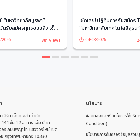
 “มหาวิทยาลัยบูรพา”
เช็กเลย! ปฏิทินการรับสมัคร
ันรับสมัครทุกรอบแล้ว เช็ก
“มหาวิทยาลัยเทคโนโลยีสุรนาร
TCASter
TCASter
8/2026
04/08/2026
381 views
2
1
2
3
4
5
6
รา
นโยบาย
ท เลิร์น เอ็ดดูเคชั่น จำกัด
ข้อตกลงและเงื่อนไขการใช้บริ
่ 444 ชั้น 12 อาคาร เอ็ม บี เค
Condition)
วอร์ ถนนพญาไท แขวงวังใหม่ เขต
นโยบายการคุ้มครองข้อมูลส่วนบ
วัน กรุงเทพมหานคร 10330