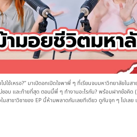
ียนไปใช้เหรอ?” มาเปิดอกเปิดใจพาพี่ ๆ ที่เรียนจบมหาวิทยาลัยในสา
ม่ชอบ และท้ายที่สุด ตอนนี้พี่ ๆ ทำงานอะไรกัน? พร้อมฝากข้อคิด (ท
จในสาขาวิชาของ EP นี้ห้ามพลาดกันเลยทีเดียว ดูกันจุก ๆ ไปเลย เก