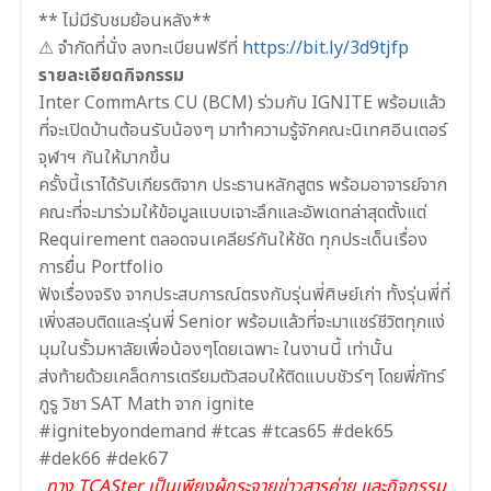
** ไม่มีรับชมย้อนหลัง**
⚠ จำกัดที่นั่ง ลงทะเบียนฟรีที่
https://bit.ly/3d9tjfp
รายละเอียดกิจกรรม
Inter CommArts CU (BCM) ร่วมกับ IGNITE พร้อมแล้ว
ที่จะเปิดบ้านต้อนรับน้องๆ มาทำความรู้จักคณะนิเทศอินเตอร์
จุฬาฯ กันให้มากขึ้น
ครั้งนี้เราได้รับเกียรติจาก ประธานหลักสูตร พร้อมอาจารย์จาก
คณะที่จะมาร่วมให้ข้อมูลแบบเจาะลึกและอัพเดทล่าสุดตั้งแต่
Requirement ตลอดจนเคลียร์กันให้ชัด ทุกประเด็นเรื่อง
การยื่น Portfolio
ฟังเรื่องจริง จากประสบการณ์ตรงกับรุ่นพี่ศิษย์เก่า ทั้งรุ่นพี่ที่
เพิ่งสอบติดและรุ่นพี่ Senior พร้อมแล้วที่จะมาแชร์ชีวิตทุกแง่
มุมในรั้วมหาลัยเพื่อน้องๆโดยเฉพาะ ในงานนี้ เท่านั้น
ส่งท้ายด้วยเคล็ดการเตรียมตัวสอบให้ติดแบบชัวร์ๆ โดยพี่ภัทร์
กูรู วิชา SAT Math จาก ignite
#ignitebyondemand #tcas #tcas65 #dek65
#dek66 #dek67
ทาง TCASter เป็นเพียงผู้กระจายข่าวสารค่าย และกิจกรรม