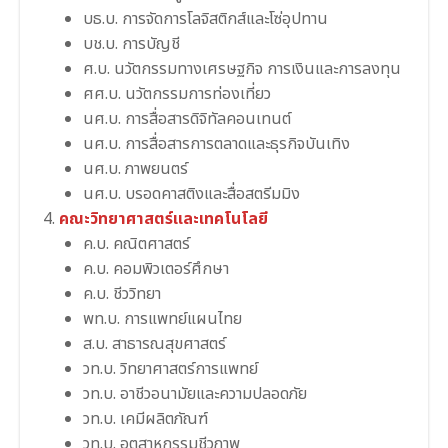
บธ.บ. การจัดการโลจิสติกส์และโซ่อุปทาน
บช.บ. การบัญชี
ศ.บ. นวัตกรรมทางเศรษฐกิจ การเงินและการลงทุน
ศศ.บ. นวัตกรรมการท่องเที่ยว
นศ.บ. การสื่อสารดิจิทัลคอนเทนต์
นศ.บ. การสื่อสารการตลาดและธุรกิจบันเทิง
นศ.บ. ภาพยนตร์
นศ.บ. บรอดคาสติงและสื่อสตรีมมิง
คณะวิทยาศาสตร์และเทคโนโลยี
ค.บ. คณิตศาสตร์
ค.บ. คอมพิวเตอร์ศึกษา
ค.บ. ชีววิทยา
พท.บ. การแพทย์แผนไทย
ส.บ. สาธารณสุขศาสตร์
วท.บ. วิทยาศาสตร์การแพทย์
วท.บ. อาชีวอนามัยและความปลอดภัย
วท.บ. เคมีผลิตภัณฑ์
วท.บ. อุตสาหกรรมชีวภาพ