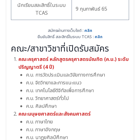
นักเรียนสละสิทธิ์ในระบบ
9 กุมภาพันธ์ 65
TCAS
สมัครผ่านทางเว็บไซต์ :
คลิก
ยืนยันสิทธิ์ สละสิทธิ์ในระบบ TCAS :
คลิก
คณะ/สาขาวิชาที่เปิดรับสมัคร
คณะครุศาสตร์ หลักสูตรครุศาสตรบัณฑิต (ค.บ.) ระดับ
ปริญญาตรี (4 ปี)
ค.บ. การวัดประเมินและวิจัยทางการศึกษา
ค.บ. จิตวิทยาและการแนะแนว
ค.บ. เทคโนโลยีดิจิทัลเพื่อการศึกษา
ค.บ. วิทยาศาสตร์ทั่วไป
ค.บ. ศิลปศึกษา
คณะมนุษยศาสตร์และสังคมศาสตร์
ค.บ. ภาษาไทย
ค.บ. ภาษาอังกฤษ
ค.บ. นาฏยศิลป์ศึกษา