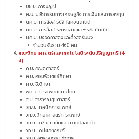
บช.บ. การบัญชี
ศ.บ. นวัตกรรมทางเศรษฐกิจ การเงินและการลงทุน
นศ.บ. การสื่อสารดิจิทัลคอนเทนต์
นศ.บ. การสื่อสารการตลาดและธุรกิจบันเทิง
นศ.บ. บรอดคาสติงและสื่อสตรีมมิง
จำนวนรับรวม 460 คน
คณะวิทยาศาสตร์และเทคโนโลยี ระดับปริญญาตรี (4
ปี)
ค.บ. คณิตศาสตร์
ค.บ. คอมพิวเตอร์ศึกษา
ค.บ. ชีววิทยา
พท.บ. การแพทย์แผนไทย
ส.บ. สาธารณสุขศาสตร์
วท.บ. เทคนิคการแพทย์
วท.บ. วิทยาศาสตร์การแพทย์
วท.บ. อาชีวอนามัยและความปลอดภัย
วท.บ. เคมีผลิตภัณฑ์
วท.บ. อุตสาหกรรมชีวภาพ