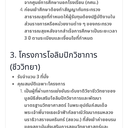
จากศูนย์การศึกษานอกโรงเรียน (กศน.)
ก่อนเข้าศึกษาต้องทำสัญญากับกระทรวง
สาธารณสุขที่กำหนดให้ผู้รับทุนต้องปฏิบัติงานใน
ส่วนราชการหรือหน่วยงานต่าง ๆ ของกระทรวง
สาธารณสุขหลังจากสำเร็จการศึกษาเป็นระยะเวลา
3 ปี ตามระเบียบและเงื่อนไขที่กำหนด
3. โครงการโอลิมปิกวิชาการ
(ชีววิทยา)
รับจำนวน 3 ที่นั่ง
คุณสมบัติเฉพาะโครงการ
เป็นผู้ที่ผ่านการแข่งขันระดับชาติวิชาชีววิทยาของ
มูลนิธิส่งเสริมโอลิมปักวิชาการและพัฒนา
มาตรฐานวิทยาศาสตร์ ในพระอุปถัมภ์สมเด็จ
พระเจ้าพี่นางเธอเจ้าฟ้ากัลยาณิวัฒนากรมหลวง
นราธิวาสราชนครินทร์ (สอวน.) ที่ส่งเข้าค่ายอบรม
ของสถาบันส่งเสริมการสอนวิทยาศาสตร์และ