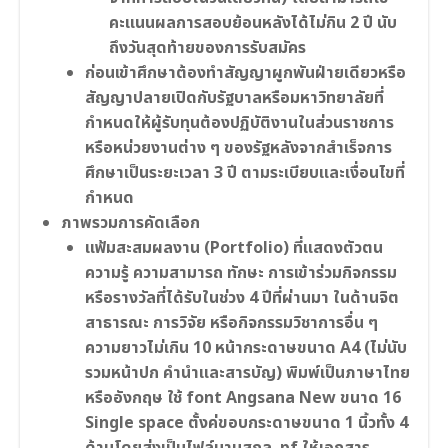
คะแนนผลการสอบย้อนหลังได้ไม่กิน 2 ปี นับ
ถึงวันสุดท้ายของการรับสมัคร
ก่อนเข้าศึกษาต้องทำสัญญาผูกพันฝ่ายเดียวหรือ
สัญญาปลายเปิดกับรัฐบาลหรือมหาวิทยาลัยที่
กำหนดให้ผู้รับทุนต้องปฏิบัติงานในส่วนราชการ
หรือหน่วยงานต่าง ๆ ของรัฐหลังจากสำเร็จการ
ศึกษาเป็นระยะเวลา 3 ปี ตามระเบียบและเงื่อนไขที่
กำหนด
ภาพรวมการคัดเลือก
แฟ้มสะสมผลงาน (Portfolio) ที่แสดงตัวตน
ความรู้ ความสามารถ ทักษะ การเข้าร่วมกิจกรรม
หรือรางวัลที่ได้รับในช่วง 4 ปีที่ผ่านมา ในด้านจิต
สาธารณะ การวิจัย หรือกิจกรรมวิชาการอื่น ๆ
ความยาวไม่เกิน 10 หน้ากระดาษขนาด A4 (ไม่นับ
รวมหน้าปก คำนำและสารบัญ) พิมพ์เป็นภาษาไทย
หรืออังกฤษ ใช้ font Angsana New ขนาด 16
Single space ตั้งค่ขอบกระดาษขนาด 1 นิ้วทั้ง 4
ด้านโดยส่งเป็นไฟล์นามสกุล .pf ให้เอกสาร