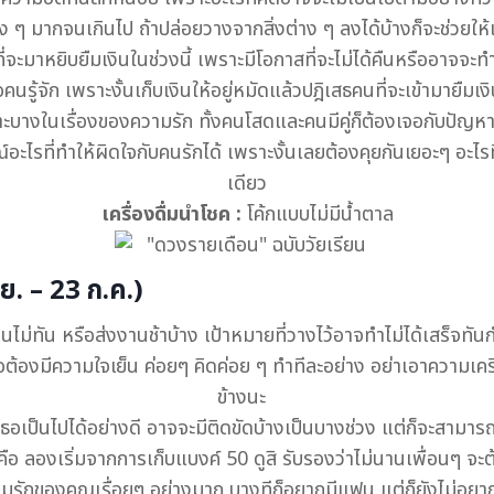
ง ๆ มากจนเกินไป ถ้าปล่อยวางจากสิ่งต่าง ๆ ลงได้บ้างก็จะช่วยให้เธอ
ี่จะมาหยิบยืมเงินในช่วงนี้ เพราะมีโอกาสที่จะไม่ได้คืนหรืออาจจะ
อคนรู้จัก เพราะงั้นเก็บเงินให้อยู่หมัดแล้วปฎิเสธคนที่จะเข้ามายืมเงิ
ราะบางในเรื่องของความรัก ทั้งคนโสดและคนมีคู่ก็ต้องเจอกับปัญหาท
์อะไรที่ทำให้ผิดใจกับคนรักได้ เพราะงั้นเลยต้องคุยกันเยอะๆ อะไรท
เดียว
เครื่องดื่มนำโชค :
โค้กแบบไม่มีน้ำตาล
. – 23 ก.ค.)
ไม่ทัน หรือส่งงานช้าบ้าง เป้าหมายที่วางไว้อาจทำไม่ได้เสร็จท
คือต้องมีความใจเย็น ค่อยๆ คิดค่อย ๆ ทำทีละอย่าง อย่าเอาคว
ข้างนะ
เธอเป็นไปได้อย่างดี อาจจะมีติดขัดบ้างเป็นบางช่วง แต่ก็จะสาม
ือ ลองเริ่มจากการเก็บแบงค์ 50 ดูสิ รับรองว่าไม่นานเพื่อนๆ จะต
มรักของคุณเรื่อยๆ อย่างมาก บางทีก็อยากมีแฟน แต่ก็ยังไม่อยาก