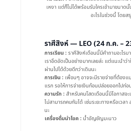
เหงา แต่ก็ไม่ได้พร้อมรับใครเข้ามาขนาดนั้น
อะไรในช่วงนี้ โดยส
ราศีสิงห์ — LEO (24 ก.ค. – 2
การเรียน :
ราศีสิงห์เดือนนี้มีคำถามอะไรบา
เราอึดอัดเป็นอย่างมากเลยล่ะ แต่แนะนำว่า
ผ่านไปได้ด้วยดีกว่าเดิมนะ
การเงิน :
เพื่อนๆ อาจจะมีรายจ่ายที่ต้องแบก
แรก รอให้การจ่ายเงินก้อนปล่อยออกไปก่อน ก
ความรัก :
สำหรับคนโสดเดือนนี้มีโอกาสจะเ
ไม่สามารถคบกันได้ เช่นระยะทางหรือเวลา ส
นะ
เครื่องดื่มนำโชค :
น้ำอัญชัญมะนาว