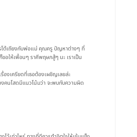
โต้เถียงกับพ่อแม่ คุณครู ปัญหาต่างๆ ที่
อให้เพื่อนๆ ราศีพฤษภสู้ๆ นะ เราเป็น
งเรื่องเครียดที่เธอต้องเผชิญเลยล่ะ
์ของคนโสดมีแนวโน้มว่า จะพบกับความผิด
ว้เท่าไหร่ ทางที่ดีควรทำจิตใจให้เข้มแข็ง