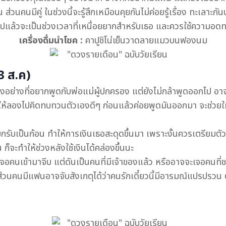
 ส่วนคนมีคู่ ในช่วงนี้จะรู้สึกเหมือนคุยกันไม่ค่อยรู้เรื่อง ทะเลาะ
รุปแล้วจะเป็นช่วงเวลาที่เหนื่อยยากสำหรับเธอ และควรใช้ความอ
เครื่องดื่มนำโชค :
คาปูชิโน่เย็นวาดลายแมวบนฟองนม
3 ส.ค)
งอย่างที่อยากพูดกับพ่อแม่ผู้ปกครอง แต่ยังไม่กล้าพูดออกไป อาจจ
ให้ลองไปคิดทบทวนตัวเองดีๆ ก่อนแล้วค่อยพูดมันออกมา จะช่วยให้
รับเป็นก้อน ทำให้การเงินเธอสะดุดขึ้นมา เพราะงั้นควรเตรียมตัวไว้
็จะทำให้ช่วงหลังใช้เงินได้คล่องขึ้นนะ
จอคนเข้ามาจีบ แต่ดันเป็นคนที่มีเจ้าของแล้ว หรืออาจจะเจอคนที
่วนคนมีแฟนอาจจับสังเกตุได้ว่าคนรักเดี๋ยวนี้มีอารมณ์แปรปรวน 