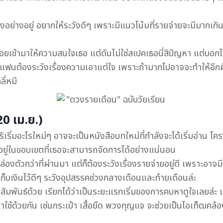
งอย่างอยู่ อยากให้ระวังดีๆ เพราะมีแนวโน้มที่รายจ่ายจะมีมากเกิ
อยเข้ามาให้ความสนใจเธอ แต่ดันไม่ใช่สเปคเธอนี่สิปัญหา แต่บอกไว้ว
แฟนต้องระวังเรื่องความเอาแต่ใจ เพราะถ้ามากไปอาจจะทำให้อีก
ี่หมี
0 เม.ย.)
ริเริ่มอะไรใหม่ๆ อาจจะเป็นหนังสือบทใหม่ที่กำลังจะได้เริ่มอ่าน 
่อยู่ในขอบเขตที่เธอจะสามารถจัดการได้อย่างแน่นอน
คล่องตัวกว่าที่ผ่านมา แต่ก็ต้องระวังเรื่องรายจ่ายอยู่ดี เพราะอาจม
ก็บเงินไว้ดีๆ ระวังอุปสรรคช่วงกลางเดือนและท้ายเดือนล่ะ
พันธ์ด้วย เรียกได้ว่าเป็นระยะแรกเริ่มของการคบหาดูใจเลยล่ะ แล้
ใช้ด้วยกัน เช่นกระเป๋า เสื้อยืด พวงกุญแจ จะช่วยเป็นไอเท็ฒคล้อ