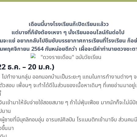
เดือนนี้บางโรงเรียนก็เปิดเรียนแล้วว
แต่บางที่ก็ยังต้องเหงา ๆ นั่งเรียนออนไลน์กันต่อไป ‍
ื่อนจะแย่ อยากกลับไปซึมซับบรรยากาศการเรียนที่โรงเรียน ก็อย
นพฤศจิกายน 2564 กันหน่อยดีกว่า เผื่อจะมีคำทำนายดวงชะตาดีๆ 
 ธ.ค. – 20 ม.ค.)
 ไปทำงานกลุ่ม ออกนอกบ้านเป็นระยะๆ แถมในการทำงานต่างๆ จะได
มตัวสอบ เพื่อนๆ จะทำได้ดีในส่วนของเนื้อหาเดิมๆ ที่เคยอ่านมาอยู่แล
้
น มีเงินเข้ามาให้จับจ่ายใช้สอยสบาย ๆ ถ้าไม่ฟุ่มเฟือย มากนักก็จะไ
ไปนาน
ู้ชายที่มีบุคลิกอบอุ่น อารมณ์ศิลปิน โรแมนติกเข้ามาจีบ ส่วนคนม
งขึ้นมา
มวิป