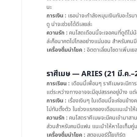
นะ
การเงิน :
เธอน่าจะกำลังหมุนเงินกับอะไรบา
ดู น่าจะช่วยได้ดีเลยล่ะ
ความรัก :
คนโสดเดือนนี้จะเจอคนที่ดูดีไม่น้
ล่ะก็อนาคตไปไกลอย่างแน่นอน สำหรับคนมี
เครื่องดื่มนำโชค :
อิตตาเลี่ยนโซดาเพิ่มเยลล
ราศีเมษ — ARIES (21 มี.ค.–2
การเรียน :
เดือนนี้เพื่อนๆ ราศีเมษจะมีการ
แต่ระหว่างทางอาจจะมีอุปสรรคอยู่บ้าง แต
การเงิน :
เรื่องเงินๆ ในเดือนนี้จะค่อนข้าง
ไม่ทันตั้งตัว ในช่วงแรกของเดือนแนะนำให้เ
ความรัก :
คนโสดราศีเมษจะมีคนเข้ามาสานสัม
ส่วนสำหรับคนมีแฟน แนะนำให้หาไอเท็มคู่มา
เครื่องดื่มนำโชค :
สตอเบอร์รี่โยเกิร์ต