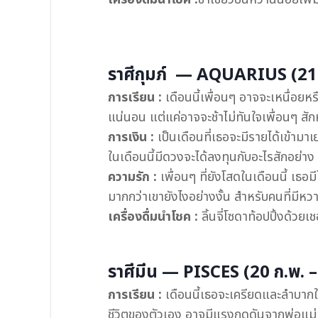
ราศีกุมภ์ — AQUARIUS (21 ม
การเรียน :
เดือนนี้เพื่อนๆ อาจจะเหนื่อยห
แน่นอน แต่แค่อาจจะช้าไม่ทันใจเพื่อนๆ สักห
การเงิน :
เป็นเดือนที่เธอจะมีรายได้เข้ามา
ในเดือนนี้มีดวงจะได้ลงทุนกับอะไรสักอย่าง
ความรัก :
เพื่อนๆ ที่ยังโสดในเดือนนี้ เธ
มากกว่าเขายังไงอย่างงั้น สำหรับคนที่มีหวา
เครื่องดื่มนำโชค :
ลิ้นจี่โซดาท้อปปิ้งด้วยเชอร
ราศีมีน — PISCES (20 ก.พ. – 
การเรียน :
เดือนนี้เธอจะเครียดและลำบากใ
ชีวิตของตัวเอง อาจมีแรงกดดันจากพ่อแม่มา