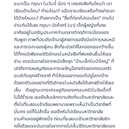
จะมาเป็น กรุณา ในวันนี้ น้อง ๆ เคยสงสัยกันไหมว่า เขา
เรียนด้านไหน? ทำอะไรมา? แล้วเราจะเรียนหรือทำอย่างเขา
ได้บ้างไหมนะ? ถ้าอยากเป็น “สื่อที่ท่องไปรอบโลก” ตามไป
อ่านกันได้เลย กรุณา บัวคำศรี (นา) เด็กผู้หญิงที่เคย
อาศัยอยู่ในอรัญประเทศท่ามกลางวิกฤติการเมืองของ
กัมพูชา ภาพที่ประดังเข้ามาสู่สายตาเธอจึงมีแต่การหลบหนี
และการปะทะของผู้คน สิ่งที่จะช่วยให้โลกของเธอกว้างขึ้น
ได้ก็คงมีเพียงแต่ตัวอักษรในหนังสือที่พ่อหยิบยื่นให้เธอ
อ่าน แรงบันดาลใจจากหนังสือชุด “บ้านเล็กในป่าใหญ่” ที่
เล่าถึงการผจญภัยและการเผชิญโลกจริงของครอบครัว
อเมริกันยุคสร้างชาติ ทำให้เธออยากออกไปดูโลกกว้าง
ด้วยตาตัวเองอย่างที่ตัวอักษรในหนังสือได้เสกสร้างให้เธอ
เห็น ด้วยฐานะทางเศรษฐกิจของครอบครัวในวัยเด็กที่
ไม่ได้ร่ำรวย เธอจึงล้มเลิกความคิดที่จะเข้ามหาวิทยาลัยและ
ตั้งใจที่จะสอบเข้าเรียนพยาบาลเพราะเห็นว่าเป็นวิชาชีพที่
มั่นคง แต่ก็ไม่สำเร็จ เธอจึงหันไปเรียนมหาวิทยาลัย
รามคำแหงอยู่พักหนึ่ง ก่อนที่จะสอบเข้ามหาวิทยาลัยอีก
ครั้งด้วยแรงบันดาลใจจากการไปเห็นชีวิตมหาวิทยาลัยของ