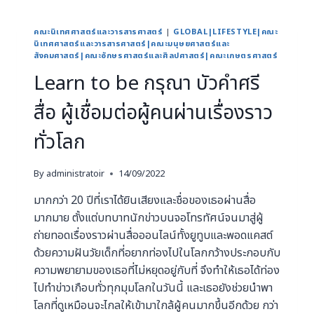
คณะนิเทศศาสตร์และวารสารศาสตร์
|
GLOBAL|LIFESTYLE|คณะ
นิเทศศาสตร์และวารสารศาสตร์|คณะมนุษยศาสตร์และ
สังคมศาสตร์|คณะอักษรศาสตร์และศิลปศาสตร์|คณะเกษตรศาสตร์
Learn to be กรุณา บัวคำศรี
สื่อ ผู้เชื่อมต่อผู้คนผ่านเรื่องราว
ทั่วโลก
By
administratoir
14/09/2022
มากกว่า 20 ปีที่เราได้ยินเสียงและชื่อของเธอผ่านสื่อ
มากมาย ตั้งแต่บทบาทนักข่าวบนจอโทรทัศน์จนมาสู่ผู้
ถ่ายทอดเรื่องราวผ่านสื่อออนไลน์ทั้งยูทูบและพอดแคสต์
ด้วยความฝันวัยเด็กที่อยากท่องไปในโลกกว้างประกอบกับ
ความพยายามของเธอที่ไม่หยุดอยู่กับที่ จึงทำให้เธอได้ท่อง
ไปทำข่าวเกือบทั่วทุกมุมโลกในวันนี้ และเธอยังช่วยนำพา
โลกที่ดูเหมือนจะไกลให้เข้ามาใกล้ผู้คนมากขึ้นอีกด้วย กว่า