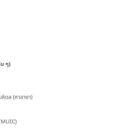
่น ๆ)
มหิดล (ศาลายา)
 (MUIC)