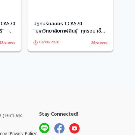
 TCAS70
ปฏิทินรับสมัคร TCAS70
ความ
ี” –
“มหาวิทยาลัยกาฬสินธุ์” ทุกรอบ เช็ก
อักษ
เลย! – TCASter
04/08/2026
0
38 views
26 views
Stay Connected!
การ (Term and
ุคคล (Privacy Policy)