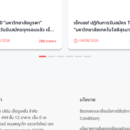
 “มหาวิทยาลัยบูรพา”
เช็กเลย! ปฏิทินการรับสมัคร
ันรับสมัครทุกรอบแล้ว เช็ก
“มหาวิทยาลัยเทคโนโลยีสุรนาร
TCASter
TCASter
8/2026
04/08/2026
288 views
1
2
3
4
5
6
รา
นโยบาย
ท เลิร์น เอ็ดดูเคชั่น จำกัด
ข้อตกลงและเงื่อนไขการใช้บริ
่ 444 ชั้น 12 อาคาร เอ็ม บี เค
Condition)
วอร์ ถนนพญาไท แขวงวังใหม่ เขต
นโยบายการคุ้มครองข้อมูลส่วนบ