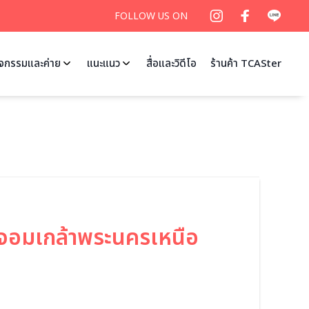
FOLLOW US ON
ิจกรรมและค่าย
แนะแนว
สื่อและวิดีโอ
ร้านค้า TCASter
อมเกล้าพระนครเหนือ