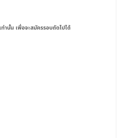
ท่านั้น เพื่อจะสมัครรอบถัดไปได้