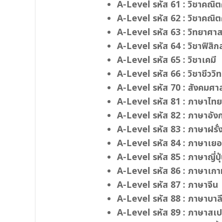
A-Level รหัส 61 : วิชาคณิต
A-Level รหัส 62 : วิชาคณิต
A-Level รหัส 63 : วิทยาศาส
A-Level รหัส 64 : วิชาฟิสิกส
A-Level รหัส 65 : วิชาเคมี
A-Level รหัส 66 : วิชาชีววิ
A-Level รหัส 70 : สังคมศา
A-Level รหัส 81 : ภาษาไทย
A-Level รหัส 82 : ภาษาอั
A-Level รหัส 83 : ภาษาฝรั่
A-Level รหัส 84 : ภาษาเยอ
A-Level รหัส 85 : ภาษาญี่ปุ
A-Level รหัส 86 : ภาษาเกา
A-Level รหัส 87 : ภาษาจีน
A-Level รหัส 88 : ภาษาบาล
A-Level รหัส 89 : ภาษาสเ