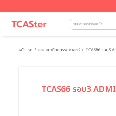
หน้าแรก
/
คณะสถาปัตยกรรมศาสตร์
/
TCAS66 รอบ3 Adm
TCAS66 รอบ3 ADMISS