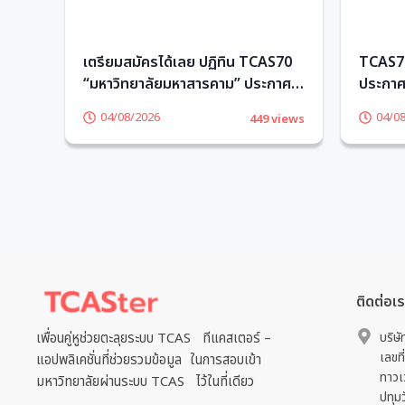
ียน
เตรียมสมัครได้เลย ปฏิทิน TCAS70
TCAS70
“มหาวิทยาลัยมหาสารคาม” ประกาศ
ประกาศว
วันรับสมัครแล้ว! – TCASter
เลย – 
04/08/2026
04/0
views
449 views
ติดต่อเ
เพื่อนคู่หูช่วยตะลุยระบบ TCAS ทีแคสเตอร์ –
บริษั
เลขที
แอปพลิเคชั่นที่ช่วยรวมข้อมูล ในการสอบเข้า
ทาวเ
มหาวิทยาลัยผ่านระบบ TCAS ไว้ในที่เดียว
ปทุม