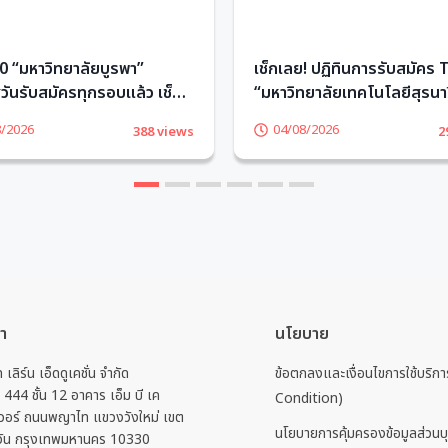
 “มหาวิทยาลัยบูรพา”
เช็กเลย! ปฏิทินการรับสมัคร
ันรับสมัครทุกรอบแล้ว เช็ก
“มหาวิทยาลัยเทคโนโลยีสุรนาร
TCASter
TCASter
8/2026
04/08/2026
388 views
2
1
2
3
4
5
6
รา
นโยบาย
ท เลิร์น เอ็ดดูเคชั่น จำกัด
ข้อตกลงและเงื่อนไขการใช้บริ
่ 444 ชั้น 12 อาคาร เอ็ม บี เค
Condition)
วอร์ ถนนพญาไท แขวงวังใหม่ เขต
นโยบายการคุ้มครองข้อมูลส่วนบ
วัน กรุงเทพมหานคร 10330