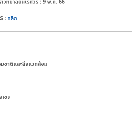
นมหาวิทยาลัยนเรศวร : 9 พ.ค. 66
AS :
คลิก
มชาติและสิ่งแวดล้อม
ายเชน