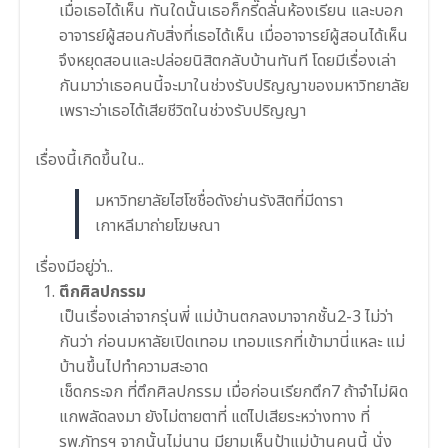
เมื่อเธอได้เห็น ทันใดนั้นเธอก็กรี๊ดลั่นห้อ
งเรียน และบอก
อาจารย์ผู้สอนกับสิ่ง
ที่เธอได้เห็น เมื่ออาจารย์ผู้สอนได้เห็น
จ
ึงหยุดสอนและปล่อยนิสิตกลับ
บ้านทันที โดยมีเรื่องเล่า
กันมาว่าเธอ
คนนี้จะมาในช่วงรับปริญญาขอ
งมหาวิทยาลัย
เพราะว่าเธอได้
เสียชีวิตในช่วงรับปริญญา
เรื่องนี้เกิดขึ้นใน..
มหาวิทยาลัยไฮโซชื่อดังย่านรังสิตที่มีดารา
เกาหลีมาถ่ายโฆษณา
เรื่องมีอยู่ว่า..
ตึกศิลปกรรม
เป็นเรื่องเล่าจากรุ่นพี่ แม่บ้านตกลงมาจากชั้น2-3 ไม่ว่า
กันว่า ก่อนมหาลัยเปิดเทอม เทอมแรกที่เข้ามานี่แหละ แม่
บ้านขึ้นไปทำความสะอาด
เช็ดกระจก ที่ตึกศิลปกรรม เมื่อก่อนเรียกตึก7 ถ้าจำไม่ผิด
แกพลัดลงมา ยังไม่ตายตาที่ แต่ไปเสียระหว่างทาง ที่
รพ.ภัทรฯ จากนั้นไม่นาน มียามเห็นป้าแม่บ้านคนนี้ นั่ง