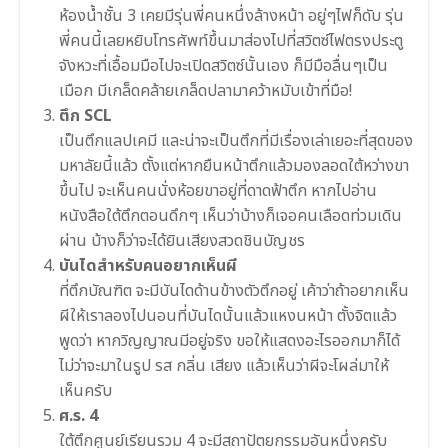
ห้องน้ำชั้น 3 เคยมีรุ่นพี่คนหนึ่งล้างหน้า อยู่ๆไฟก็ดับ รุ่น
พี่คนนี้เลยหยิบโทรศัพท์ขึ้นมาส่องไปที่สวิตซ์ไฟตรงประตู
จังหวะที่เอื้อมมือไปจะเปิดสวิตซ์นั้นเอง ก็มีมือลื่นๆเป็น
เมือก มีเกล็ดคล้ายเกล็ดปลามาคว้าหมับเข้าที่มือ!
ตึก SCL
เป็นตึกแลปเคมี และน่าจะเป็นตึกที่มีเรื่องเล่าเยอะที่สุดของ
มหาลัยนี้แล้ว ตั้งแต่หากยืนหน้าตึกแล้วมองลอดใต้หว่างขา
ขึ้นไป จะเห็นคนนั่งห้อยขาอยู่ที่ดาดฟ้าตึก หากไปอ่าน
หนังสือใต้ตึกตอนดึกๆ เห็นว่าบ้างก็เจอคนเลือดท่วมเดิน
ผ่าน บ้างก็ว่าจะได้ยินเสียงสวดชินบัญชร
บันไดสำหรับคนอยากเห็นผี
ที่ตึกบัณฑิต จะมีบันไดด้านข้างตัวตึกอยู่ เค้าว่าถ้าอยากเห็น
ผีให้เราลองไปนอนที่บันไดนั้นแล้วแหงนหน้า ตั้งจิตแล้ว
พูดว่า หากวิญญาณมีอยู่จริง ขอให้แสดงอะไรออกมาก็ได้
ไม่ว่าจะมาในรูป รส กลิ่น เสียง แล้วเห็นว่าผีจะโผล่มาให้
เห็นครับ
ศ.ร. 4
ใต้ตึกศูนย์เรียนรวม 4 จะมีสถาปัตยกรรมอันหนึ่งครับ