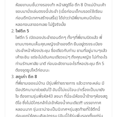
ห้อยขาบนชั้นวางรองเท้า หน้าสตูดิโอ ตึก 8 ป้าแม่บ้านเค้า
ชอบมานั่งเล่นตรงนี้ประจำ (เมื่อก่อนเด็กบรอดใช้เรียน
ก่อนตึกนิเทศฯสร้างเสร็จ) ได้ข่าวว่ามีพี่ยามคนนึงโดน
หลอกจนลาออกเลย ไม่รู้จริงมั้ย
ไฟตึก 5
ไฟตึก 5 เปิดเองประจำตอนดึกๆ ทั้งๆที่พี่ยามปิดแล้ว พี่
ยามบางคนเห็นคุณหญิงเจ้าของตึก ยืนอยู่ตรงระเบียง
ประจำหน้าห้องประชุม ชื่อเดียวกับท่าน ยามที่อยู่นานๆแล้ว
เค้าจะชิน แต่จะไม่เดินคนเดียวแน่ๆ ถึงคุณหญิง ไม่ทำอะไร
ท่านรักมหาลัย มาดี ก่อนจะจัดงานอะไรที่หอประชุม ตึก 5
ต้องจุดธูปไหว้ก่อนนะ
สตูเก่า ตึก 8
ที่พี่ยามเจอแม่บ้าน มีรุ่นพี่ถ่ายรายการ แล้วฉากจะหล่น มี
มือปริศนามาช่วยยันไว้ อันนี้ไม่แน่ใจนะว่าเรื่องเป็นมายัง
ไง ต้องถามรุ่นพี่รหัส43 ลงมา ที่นี่จะมีห้องน้ำข้างๆห้องสตู
ดิโอ ซึ่งไม่มีใครกล้าไปเข้าห้องน้ำคนเดียว!!! บรรยากาศ
หลอนมาก รุ่นเราน่าจะเป็นนิเทศฯรุ่นสุดท้ายที่ใช้ตึกนี้
ก่อนยกให้คณะศิลปกรรม (อันนี้ให้รุ่นพี่บรอดตั้งแต่รุ่น