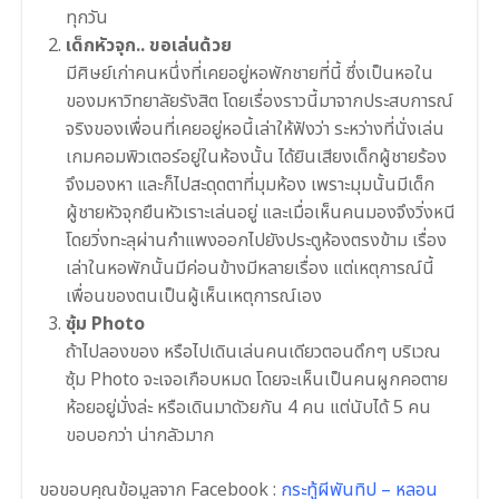
ทุกวัน
เด็กหัวจุก.. ขอเล่นด้วย
มีศิษย์เก่าคนหนึ่งที่เคยอยู่หอพักชายที่นี้ ซึ่งเป็นหอใน
ของมหาวิทยาลัยรังสิต โดยเรื่องราวนี้มาจากประสบการณ์
จริงของเพื่อนที่เคยอยู่หอนี้เล่าให้ฟังว่า ระหว่างที่นั่งเล่น
เกมคอมพิวเตอร์อยู่ในห้องนั้น ได้ยินเสียงเด็กผู้ชายร้อง
จึงมองหา และก็ไปสะดุดตาที่มุมห้อง เพราะมุมนั้นมีเด็ก
ผู้ชายหัวจุกยืนหัวเราะเล่นอยู่ และเมื่อเห็นคนมองจึงวิ่งหนี
โดยวิ่งทะลุผ่านกำแพงออกไปยังประตูห้องตรงข้าม เรื่อง
เล่าในหอพักนั้นมีค่อนข้างมีหลายเรื่อง แต่เหตุการณ์นี้
เพื่อนของตนเป็นผู้เห็นเหตุการณ์เอง
ซุ้ม Photo
ถ้าไปลองของ หรือไปเดินเล่นคนเดียวตอนดึกๆ บริเวณ
ซุ้ม Photo จะเจอเกือบหมด โดยจะเห็นเป็นคนผูกคอตาย
ห้อยอยู่มั่งล่ะ หรือเดินมาดัวยกัน 4 คน แต่นับได้ 5 คน
ขอบอกว่า น่ากลัวมาก
ขอขอบคุณข้อมูลจาก Facebook :
กระทู้ผีพันทิป – หลอน