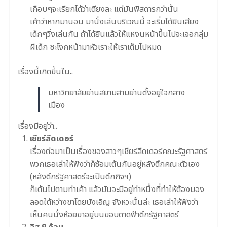
เกือบๆจะเรียกได้ว่าเตียงละ แต่มันพิสดารกว่านั้น
เค้าว่าหากมานอน มานั่งเล่นบริเวณนี้ จะเริ่มได้ยินเสียง
เด็กๆวิ่งเล่นกัน ถ้าได้ยินแล้วให้แหงนหน้าขึ้นไปจะเจอกลุ่ม
ผีเด็ก ชะโงกหน้ามาหัวเราะให้เราเต็มไปหมด
เรื่องนี้เกิดขึ้นใน..
มหาวิทยาลัยย่านสยามสามย่านตั้งอยู่ใจกลาง
เมือง
เรื่องมีอยู่ว่า..
เชียร์ลีดเดอร์
เรื่องต่อมาเป็นเรื่องของสาวๆเชียร์ลีดเดอร์คณะรัฐศาสตร์
พวกเธอเล่าให้ฟังว่าก็ซ้อมเต้นกันอยู่หลังตึกคณะตัวเอง
(หลังตึกรัฐศาสตร์จะเป็นตึกกิจฯ)
ก็เต้นไปตามท่าเค้า แล้วมันจะมีอยู่ท่าหนึ่งที่ทำให้ต้องมอง
ลอดใต้หว่างขาโดยบังเอิญ จังหวะนั้นล่ะ เธอเล่าให้ฟังว่า
เห็นคนนั่งห้อยขาอยู่บนขอบดาดฟ้าตึกรัฐศาสตร์