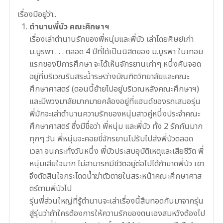
เรื่องมีอยู่ว่า..
ตำนานพี่บัว คณะศึกษาฯ
เรื่องเล่าตำนานรักของพี่หน
ุ่มและพี่บัว เล่าโดยศิษย์เก่า
ม.บูรพา . . . ตลอด 4 ปีที่ได้เป็นนิสิตของ ม.บูรพา ในเทอม
แรกของปีการศึกษา จะได้เห็นจักรยานเก่าๆ หนึ่งคันจอด
อยู่ที่บริเวณริ
มสระน้ำระหว่างบัณฑิตวิทยาล
ัยและคณะ
ศึกษาศาสตร์ (ตอนนี้ย้ายไปอยู่บริเวณหลั
งคณะศึกษาฯ)
และมีพวงมาลัยมากมายคล้องอย
ู่ที่แฮนด์ของรถเสมอรุ่น
พี่มักจะเล่าตำนานความร
ักของหนุ่มสาวคู่หนึ่งประจำ
คณะ
ศึกษาศาสตร์
ซึ่งมีชื่อว่า พี่หนุ่ม และพี่บัว ทั้ง 2 รักกันมาก
ทุกๆ วัน พี่หนุ่มจะคอยขี่จักรยานไปร
ับไปส่งพี่บัวตลอด
เวลา
จนกระทั่งวันหนึ่ง พี่บัวประสบอุบัติเหตุและเส
ียชีวิต พี่
หนุ่มเสียใจมาก ไม่สามารถมีชีวิตอยู่ต่อไปไ
ด้ถ้าขาดพี่บัว เขา
จึงตัดสินใจกระโดดน้ำฆ่า
ตัวตายในสระหน้าคณะศึกษาศาส
ตร์ตามพี่บัวไป
รุ่นพี่ส่วนใหญ่ที่รู้ตำนาน
จะเล่าเรื่องนี้สืบทอดกันมา
จากรุ่น
สู่รุ่นว่าถ้าใครต้อ
งการให้ความรักของตนเองสมหว
ังต้องไป