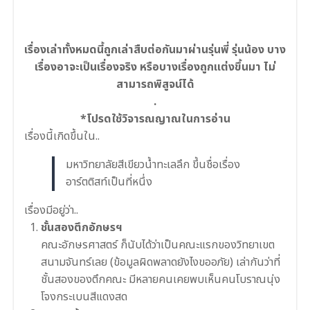
เรื่องเล่าทั้งหมดนี้ถูกเล่
าสืบต่อกันมาผ่านรุ่นพี่ รุ่นน้อง บาง
เรื่องอาจะเป็นเรื่องจริ
ง หรือบางเรื่องถูกแต่งขึ้นมา
ไม่
สามารถพิสูจน์ได้
.
*โปรดใช้วิจารณญาณในการอ่าน
เรื่องนี้เกิดขึ้นใน..
มหาวิทยาลัยสีเขียวน้ำทะเลลึก ขึ้นชื่อเรื่อง
อาร์ตติสท์เป็นที่หนึ่ง
เรื่องมีอยู่ว่า..
ชั้นสองตึกอักษรฯ
คณะอักษรศาสตร์ ก็นับได้ว่าเป็นคณะแรกของวิ
ทยาเขต
สนามจันทร์เลย (ข้อมูลผิดพลาดยังไงขออภัย)
เล่ากันว่าที่
ชั้นสองของตึก
คณะ มีหลายคนเคยพบเห็นคนโบราณนุ
่ง
โจงกระเบนสีแดงสด