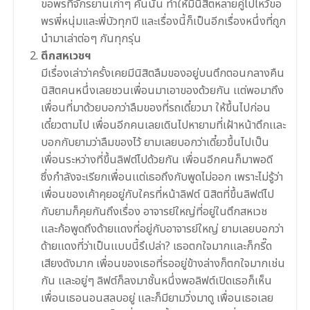
ขอพรที่จักรยานเก่า
ๆ คันนั้น ทำให้มีนิสิตหลายคู่ไปไหว้ข
อ
พรพี่หนุ่มและพี่บัวทุกปี และเรื่องนี้ก็เป็นอีกเรื่อ
งหนึ่งที่ถูก
นำมาเล่าต่อๆ กันทุกรุ่น
ตึกสหเวชฯ
มีเรื่องเล่าว่าครั้งเคยมีน
ิสิตลืมของอยู่บนตึกตอนกลาง
คืน
นิสิตคนหนึ่งเลยชวนเพื่อนมา
เอาของด้วยกัน เเต่พอมาถึง
เพื่อนที่มาด้วย
บอกว่าลืมของที่รถเดี๋ยวมา ให้ขึ้นไปก่อน
เดี๋ยวตามไป เพื่อนอีกคนเลยเดินไปหายามท
ี่เฝ้าหน้าตึกเเละ
บอกกับยาม
ว่าลืมของไว้ ยามเลยบอกว่าเดี๋ยวขึ้นไปเป
็น
เพื่อน
ระหว่างที่ขึ้นลิฟต์ไปด้วยก
ัน เพื่อนอีกคนก็มาพอดี
ซึ่งกำลังจะเรียกเพื่อนเเต่
เธอถึงกับพูดไม่ออก เพราะไม่รู้ว่า
เพื่อนของเค้
าคุยอยู่กับใครที่หน้าลิฟต์
นิสิตที่ขึ้นลิฟต์ไป
กับยามก
็คุยกันถึงเรื่อง อาจารย์ใหญ่ที่อยู่ในตึกสหเ
วช
เเละก้อพูดถึงด้ายเเดงที่อย
ู่กับอาจารย์ใหญ่ ยามเลยบอกว่า
ด้ายเเดงที่ว่า
เป็นเเบบนี้รึเปล่า? เธอตกใจมากเเละก็กรี๊ด
เสียง
ดังมาก เพื่อนของเธอที่รออยู่ข้างล
่างก็ตกใจมากเช่น
กัน เเละอยู่ๆ ลิฟต์ก็ลงมาชั้นหนึ่งพอลิฟต
์เปิดเธอก็เห็น
เพื่อนเธอนอน
สลบอยู่ เเละก็มียามวิ่งมาดู เพื่อนเธอเลย