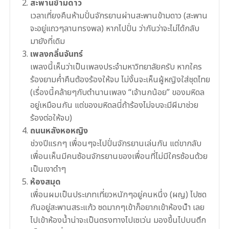
สะพานข้ามดาว
เวลาเที่ยงคืนห้ามปั่นจักรย
านผ่านสะพานข้ามดาว (สะพาน
จะอยู่แถวๆลานทรงพล) หากไปปั่น ว่ากันว่าจะไม่ได้กลับ
มายัง
ที่เดิม
เพลงกลิ่นจันทร์
เพลงนี้เห็นว่าเป็นเพลงประจ
ำมหาวิทยาลัยครับ หากใคร
ร้องยามค่ำคืนต้องร้อ
งให้จบ ไม่งั้นจะเห็นผู้หญิงใส่ชุด
ไทย
(เรื่องนี้คล้ายๆกับตำนานเพ
ลง “เจ้านกน้อย” ของมหิดล
อยู่เหมือนกัน แต่ของมหิดลนี่ถ้าร้องไม่จบ
จะมีผีมาช่วย
ร้องต่อให้จบ)
ถนนหลังหอหญิง
ช่วงปีแรกๆ เพื่อนๆจะไปปั่นจักรยานเล่น
กัน แต่ขากลับ
เพื่อนเห็นมีคนซ้อ
นจักรยานของเพื่อนที่ไม่มีใ
ครซ้อนด้วย
เป็นเงาดำๆ
ห้องสมุด
เพื่อนผมเป็นประเภทเที่ยวหน
ักๆอยู่คนหนึ่ง (ผญ) ไปซด
กันอยู่สะพานสระแก้ว ซดมากๆเข้าก็อยากเข้าห้องน้
ำ เลย
ไปเข้าห้องน้ำน่าจะเป็นต
รงทางไปเซเว่น มองขึ้นไปบนตึก