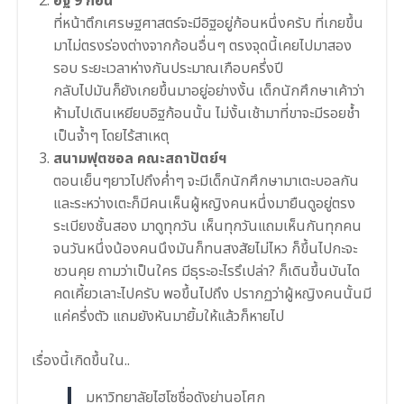
อิฐ 9 ก้อน
ที่หน้าตึกเศรษฐศาสตร์จะมีอิฐอยู่ก้อนหนึ่งครับ ที่เกยขึ้น
มาไม่ตรงร่องต่างจากก้อนอื่นๆ ตรงจุดนี้เคยไปมาสอง
รอบ ระยะเวลาห่างกันประมาณเกือบครึ่งปี
กลับไปมันก็ยังเกยขึ้นมาอยู่อย่างงั้น เด็กนักศึกษาเค้าว่า
ห้ามไปเดินเหยียบอิฐก้อนนั้น ไม่งั้นเช้ามาที่ขาจะมีรอยช้ำ
เป็นจ้ำๆ โดยไร้สาเหตุ
สนามฟุตซอล คณะสถาปัตย์ฯ
ตอนเย็นๆยาวไปถึงค่ำๆ จะมีเด็กนักศึกษามาเตะบอลกัน
และระหว่างเตะก็มีคนเห็นผู้หญิงคนหนึ่งมายืนดูอยู่ตรง
ระเบียงชั้นสอง มาดูทุกวัน เห็นทุกวันแถมเห็นกันทุกคน
จนวันหนึ่งน้องคนนึงมันก็ทนสงสัยไม่ไหว ก็ขึ้นไปกะจะ
ชวนคุย ถามว่าเป็นใคร มีธุระอะไรรึเปล่า? ก็เดินขึ้นบันได
คดเคี้ยวเลาะไปครับ พอขึ้นไปถึง ปรากฏว่าผู้หญิงคนนั้นมี
แค่ครึ่งตัว แถมยังหันมายิ้มให้แล้วก็หายไป
เรื่องนี้เกิดขึ้นใน..
มหาวิทยาลัยไฮโซชื่อดังย่านอโศก