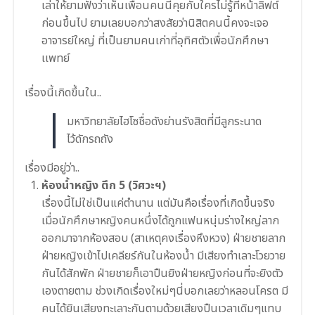
เล่าให้ยามฟังว
่าเห็นเพื่อนคนนี้คุยกับใคร
ไม่รู้ที่หน้าลิฟต์
ก่อนขึ้น
ไป ยามเลยบอกว่าสงสัยว่านิสิตค
นนี้คงจะเจอ
อาจารย์ใหญ่ ที่เป็นยามคนเก่าที่อุทิศตั
วเพื่อนักศึกษา
เเพทย์
เรื่องนี้เกิดขึ้นใน..
มหาวิทยาลัยไฮโซชื่อดังย่านรังสิตที่มีลูกระนาด
ไว้ดักรถถัง
เรื่องมีอยู่ว่า..
ห้องน้ำหญิง ตึก 5 (วิศวะฯ)
เรื่องนี้ไม่ใช่เป็นแค่ตำนาน แต่มันคือเรื่องที่เกิดขึ้นจริง
เมื่อนักศึกษาหญิงคนหนึ่งได้ถูกแฟนหนุ่มร่างใหญ่ลาก
ออกมาจากห้องสอบ (สาเหตุคงเรื่องหึงหวง) ฝ่ายชายลาก
ฝ่ายหญิงเข้าไปเคลียร์กันในห้องน้ำ มีเสียงทำเลาะโวยวาย
กันได้สักพัก ฝ่ายชายก็เอาปืนยิงฝ่ายหญิงก่อนที่จะยิงตัว
เองตายตาม ช่วงเกิดเรื่องใหม่ๆนี่บอกเลยว่าหลอนโครต มี
คนได้ยินเสียงทะเลาะกันตามด้วยเสียงปืนเวลาเดิมๆแทบ