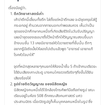
เรื่องมีอยู่ว่า..
ตึกวิทยาศาสตร์เก่า
เค้าว่าตึกนี้เฮี้ยนทั้งตึก ไล่ตั้งแต่หน้าตึกเลย จะมีชุดครุยใส่ตู้
กระจกอยู่ คำนวณจากภายนอกเก่าพอสมควร เห็นว่าเป็น
ชุดของนักศึกษาคนหนึ่งที่เกิดเสียชีวิตในวันรับปริญญา
เลยนำชุดของเธอมาตั้งไว้หน้าตึกให้วิญญาณสงบขึ้นมา
ข้างบนชั้น 13 เคยมีอาจารย์หัวใจวายตายที่
ชั้นนั้น ดึกๆ
อยากรู้มีจริงมั้ยให้ลอ
งไปเดินแล้วพูด “อาจารย์ เอายาแก้
โรคหัวใจมาให้”
จุดที่หนักสุดหลายๆคนยกให้ห
้องน้ำชั้น 5 ถ้าเข้าคนเดียวจะ
ได้ยินเสีย
งเคาะประตู บางคนใครดวงดีจริงๆถึงขั้นไ
ด้ยิน
เสียงร้องไห้
รูปถ่ายติดวิญญาณ ของนิสิตหญิง
นิสิตหญิงคนหนึ่งได้ใช้กล้อ
งโทรศัพท์มือถือถ่ายรูป ขณะ
เรียนอยู่ในห้อง 508 ตึกคณะสังคมศาสตร์ มศว
ประสานมิตร เมื่อเปิดรูปดูก็เห็นบุคคลค
นหนึ่งในรูป ซึ่ง