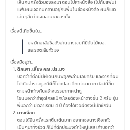
เห็นคนครึ่งต
ัวมองลงมา ตอนไปหาหนังสือ (ไปกับแฟน)
แฟนผมเจอคนคลานอยู่กับพื้นใ
นช่องหนังสือ ผมก็แซว
เล่นๆอีกว่าคงคลานหา
ของมั้ง
เรื่องนี้เกิดขึ้นใน..
มหาวิทยาลัยชื่อดังย่านบางเขนที่มีต้นไม้เยอะ
และรถตะลัยทั่วมอ
เรื่องมีอยู่ว่า..
ตึกเพาะเลี้ยง คณะประมง
บอกว่าที่ตึกนี้มีผีเดินกันพลุกพล่านเลยครับ และจากที่ผม
ไปเดินสำรวจดูจะมีผีก็ไม่แปลก ตึกเก่ามาก เถาวัลย์นี่ขึ้น
ตามหน้าต่างกันสร้างบรรยากาศน่าดู
โชนบอกว่าถ้าจุดไคลแม๊กซ์เลยต้องหน้าต่างชั้น 2 ครับ รุ่น
พี่บอกว่า มีเวลาเรียน 4 ปี ต้องได้เจอผีตรงนี้เข้าซักวัน
นางเงือก
ตอนได้ยินครั้งแรกตื่นเต้นมาก อยากเจอนางเงือกตัว
เป็นๆมาทั้งชีวิต ก็ไปที่ตึกประมงตึกใหญ่เลย เค้าบอกว่า